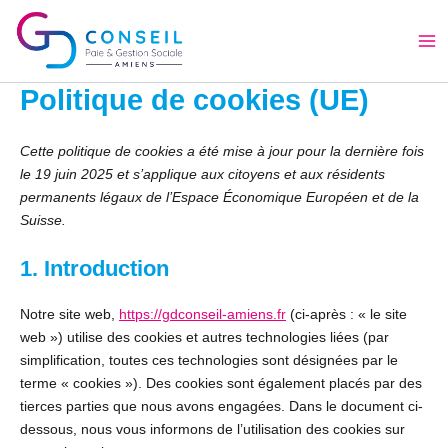
Consent
Consent
Consent
Consent
Consent
Consent
Aller
Ma
to
to
to
to
to
to
au
service
service
service
service
service
service
Me
contenu
wordpress
elementor
google-
wordfence
google-
divers
recaptcha
fonts
Politique de cookies (UE)
Cette politique de cookies a été mise à jour pour la dernière fois
le 19 juin 2025 et s’applique aux citoyens et aux résidents
permanents légaux de l’Espace Économique Européen et de la
Suisse.
1. Introduction
Notre site web,
https://gdconseil-amiens.fr
(ci-après : « le site
web ») utilise des cookies et autres technologies liées (par
simplification, toutes ces technologies sont désignées par le
terme « cookies »). Des cookies sont également placés par des
tierces parties que nous avons engagées. Dans le document ci-
dessous, nous vous informons de l’utilisation des cookies sur